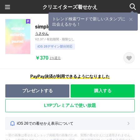
クリエイターズ着せかえ
トレンド検索ワードで新しいスタンプに
出会えるかも！
simple colorful pastel3
うさやん
V2.37 / 有効期間 - 期限なし
iOS 26デザイン部分対応
￥370
1%還元
PayPay決済が利用できるようになりました
プレゼントする
購入する
LYPプレミアムで使い放題
iOS 26での着せかえ表示について
一部の画像は着せかえショップ掲載用の画像のため、実際の着せかえには適用されません。