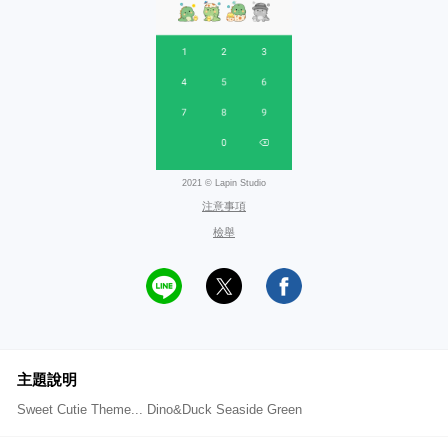
2021 © Lapin Studio
注意事項
檢舉
主題說明
Sweet Cutie Theme... Dino&Duck Seaside Green