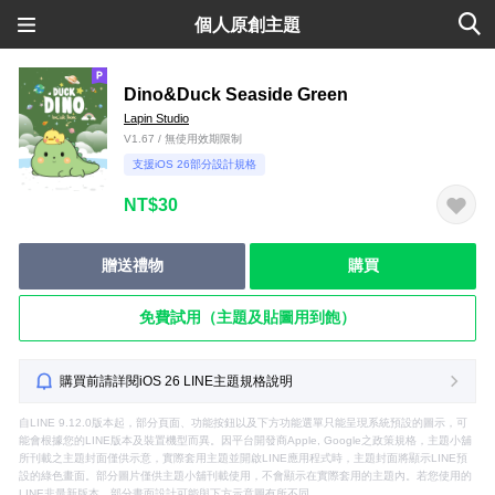
個人原創主題
Dino&Duck Seaside Green
Lapin Studio
V1.67 / 無使用效期限制
支援iOS 26部分設計規格
NT$30
贈送禮物
購買
免費試用（主題及貼圖用到飽）
購買前請詳閱iOS 26 LINE主題規格說明
自LINE 9.12.0版本起，部分頁面、功能按鈕以及下方功能選單只能呈現系統預設的圖示，可
能會根據您的LINE版本及裝置機型而異。因平台開發商Apple, Google之政策規格，主題小舖
所刊載之主題封面僅供示意，實際套用主題並開啟LINE應用程式時，主題封面將顯示LINE預
設的綠色畫面。部分圖片僅供主題小舖刊載使用，不會顯示在實際套用的主題內。若您使用的
LINE非最新版本，部分畫面設計可能與下方示意圖有所不同。