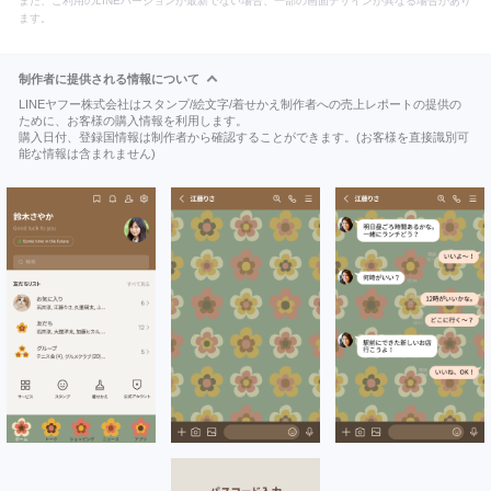
また、ご利用のLINEバージョンが最新でない場合、一部の画面デザインが異なる場合があり
ます。
制作者に提供される情報について
LINEヤフー株式会社はスタンプ/絵文字/着せかえ制作者への売上レポートの提供の
ために、お客様の購入情報を利用します。
購入日付、登録国情報は制作者から確認することができます。(お客様を直接識別可
能な情報は含まれません)