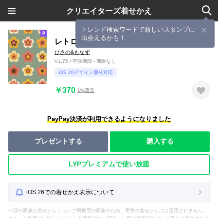
クリエイターズ着せかえ
トレンド検索ワードで新しいスタンプに
出会えるかも！
レトロ フラワー - グリーン -
ひさの&もなず
V1.75 / 有効期間 - 期限なし
iOS 26デザイン部分対応
￥370
1%還元
PayPay決済が利用できるようになりました
プレゼントする
購入する
LYPプレミアムで使い放題
iOS 26での着せかえ表示について
一部の画像は着せかえショップ掲載用の画像のため、実際の着せかえには適用されません。