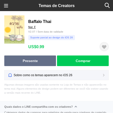
Temas de Creators
Baffalo Thai
Nut_F
V2.07 / Sem data de validade
Suporte parcial ao design do iOS 26
US$0.99
Presente
Comprar
Sobre como os temas aparecem no iOS 26
Algumas dessas imagens são usadas somente na Loja de Temas e não aparecerão no
tema real. Alguns elementos de design podem ser diferentes se você não estiver usando
a versão mais recente do LINE.
Quais dados o LINE compartilha com os criadores?
Coletamos dados de compras para relatórios de venda para criadores de conteúdo.