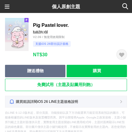
個人原創主題
Pig Pastel lover.
kuichiy.yld
V2.09 / 無使用效期限制
支援iOS 26部分設計規格
NT$30
贈送禮物
購買
免費試用（主題及貼圖用到飽）
購買前請詳閱iOS 26 LINE主題規格說明
自LINE 9.12.0版本起，部分頁面、功能按鈕以及下方功能選單只能呈現系統預設的圖示，可
能會根據您的LINE版本及裝置機型而異。因平台開發商Apple, Google之政策規格，主題小舖
所刊載之主題封面僅供示意，實際套用主題並開啟LINE應用程式時，主題封面將顯示LINE預
設的綠色畫面。部分圖片僅供主題小舖刊載使用，不會顯示在實際套用的主題內。若您使用的
LINE非最新版本，部分畫面設計可能與下方示意圖有所不同。