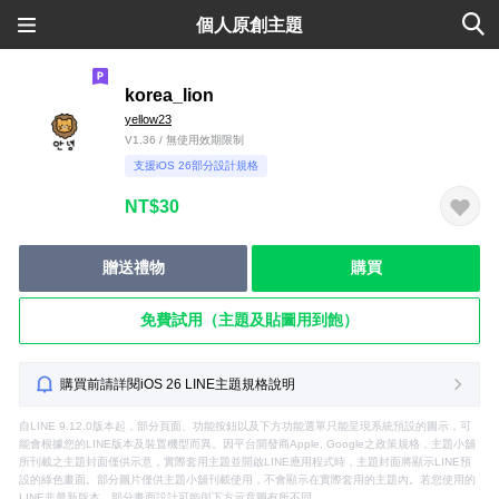
個人原創主題
korea_lion
yellow23
V1.36 / 無使用效期限制
支援iOS 26部分設計規格
NT$30
贈送禮物
購買
免費試用（主題及貼圖用到飽）
購買前請詳閱iOS 26 LINE主題規格說明
自LINE 9.12.0版本起，部分頁面、功能按鈕以及下方功能選單只能呈現系統預設的圖示，可
能會根據您的LINE版本及裝置機型而異。因平台開發商Apple, Google之政策規格，主題小舖
所刊載之主題封面僅供示意，實際套用主題並開啟LINE應用程式時，主題封面將顯示LINE預
設的綠色畫面。部分圖片僅供主題小舖刊載使用，不會顯示在實際套用的主題內。若您使用的
LINE非最新版本，部分畫面設計可能與下方示意圖有所不同。