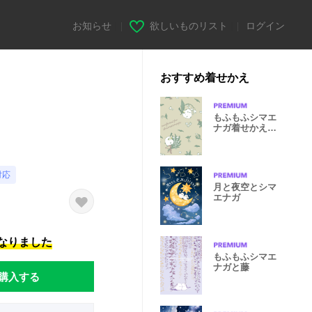
お知らせ
|
欲しいものリスト
|
ログイン
おすすめ着せかえ
もふもふシマエ
ナガ着せかえ‐
すずらん‐
対応
月と夜空とシマ
エナガ
になりました
もふもふシマエ
ナガと藤
購入する