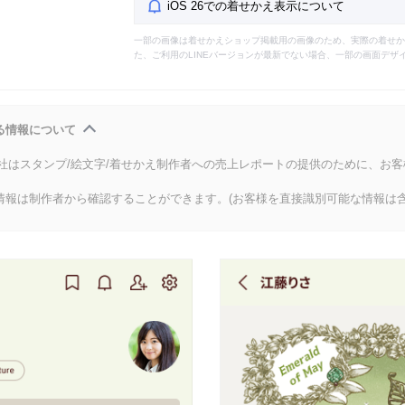
iOS 26での着せかえ表示について
一部の画像は着せかえショップ掲載用の画像のため、実際の着せか
た、ご利用のLINEバージョンが最新でない場合、一部の画面デザ
る情報について
会社はスタンプ/絵文字/着せかえ制作者への売上レポートの提供のために、お
情報は制作者から確認することができます。(お客様を直接識別可能な情報は含