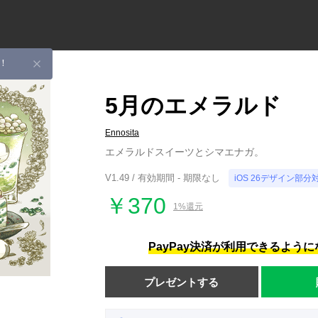
！
5月のエメラルド
Ennosita
エメラルドスイーツとシマエナガ。
V1.49 / 有効期間 - 期限なし
iOS 26デザイン部分
￥370
1%還元
PayPay決済が利用できるよう
プレゼントする