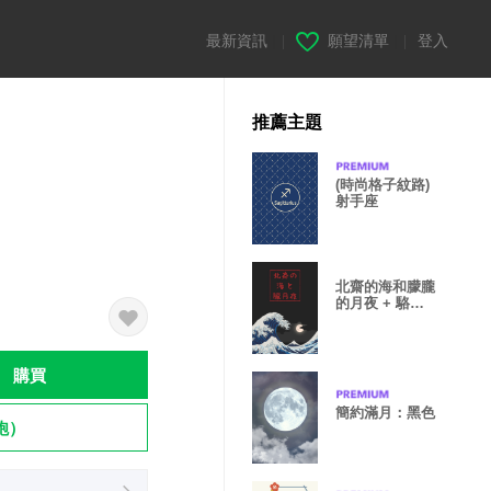
最新資訊
|
願望清單
|
登入
推薦主題
(時尚格子紋路)
射手座
北齋的海和朦朧
的月夜 + 駱駝
[os]
購買
簡約滿月：黑色
飽）