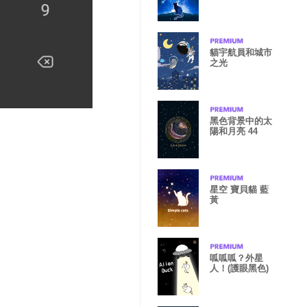
貓宇航員和城市
之光
黑色背景中的太
陽和月亮 44
星空 寶貝貓 藍
黃
呱呱呱？外星
人！(護眼黑色)