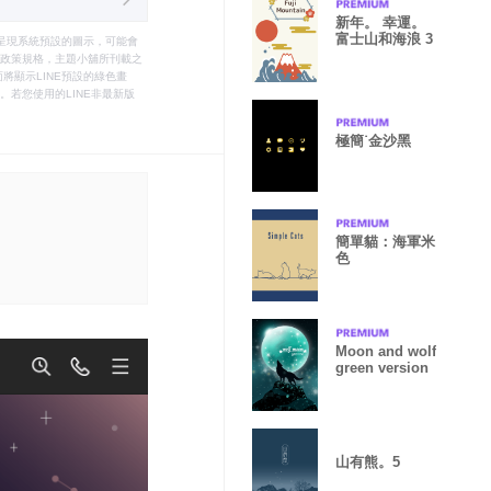
新年。 幸運。
富士山和海浪 3
只能呈現系統預設的圖示，可能會
le之政策規格，主題小舖所刊載之
將顯示LINE預設的綠色畫
若您使用的LINE非最新版
極簡˙金沙黑
簡單貓：海軍米
色
Moon and wolf
green version
山有熊。5