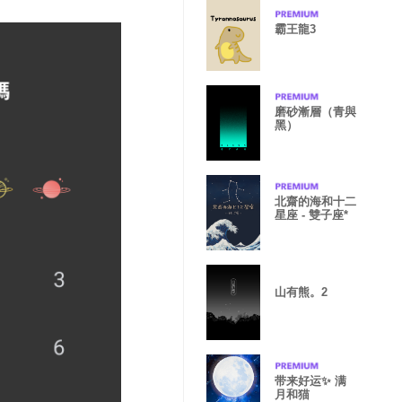
霸王龍3
磨砂漸層（青與
黑）
北齋的海和十二
星座 - 雙子座*
山有熊。2
带来好运✨ 满
月和猫