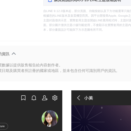
自LINE 9.12.0版本起，部分頁面、功能按鈕以及下方功能選單
根據您的LINE版本及裝置機型而異。因平台開發商Apple, Goog
主題封面僅供示意，實際套用主題並開啟LINE應用程式時，主題封面
面。部分圖片僅供主題小舖刊載使用，不會顯示在實際套用的主題內。
本，部分畫面設計可能與下方示意圖有所不同。
的資訊
買數據以提供販售報告給內容創作者。
買日期及購買者所註冊的國家或地區，並未包含任何可識別用戶的資訊。