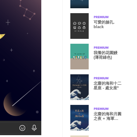
可愛的臉孔.
black
我養的花園鰻
(薄荷綠色)
北齋的海和十二
星座 - 處女座*
北齋的海和月圓
之夜 + 海軍藍
色 [os]