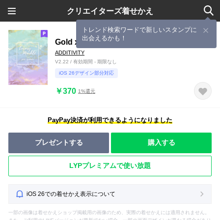
クリエイターズ着せかえ
トレンド検索ワードで新しいスタンプに
出会えるかも！
Gold x Marble - Green & Purple #003
ADDITIVITY
V2.22 / 有効期間 - 期限なし
iOS 26デザイン部分対応
￥370
1%還元
PayPay決済が利用できるようになりました
プレゼントする
購入する
LYPプレミアムで使い放題
iOS 26での着せかえ表示について
一部の画像は着せかえショップ掲載用の画像のため、実際の着せかえには適用されません。