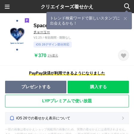
クリエイターズ着せかえ
トレンド検索ワードで新しいスタンプに
出会えるかも！
Space in the heart*
チャーリー
V2.25 / 有効期間 - 期限なし
iOS 26デザイン部分対応
￥370
1%還元
PayPay決済が利用できるようになりました
プレゼントする
購入する
LYPプレミアムで使い放題
iOS 26での着せかえ表示について
一部の画像は着せかえショップ掲載用の画像のため、実際の着せかえには適用されません。