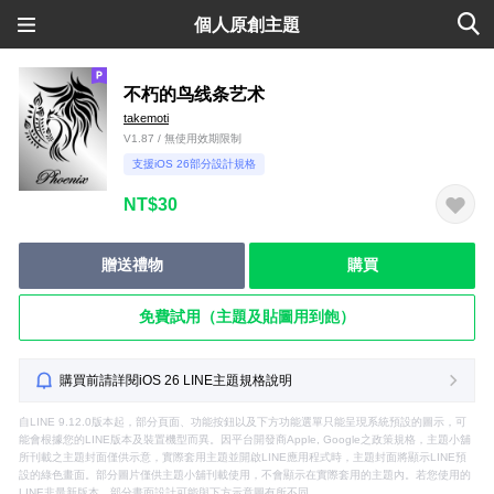
個人原創主題
不朽的鸟线条艺术
takemoti
V1.87 / 無使用效期限制
支援iOS 26部分設計規格
NT$30
贈送禮物
購買
免費試用（主題及貼圖用到飽）
購買前請詳閱iOS 26 LINE主題規格說明
自LINE 9.12.0版本起，部分頁面、功能按鈕以及下方功能選單只能呈現系統預設的圖示，可
能會根據您的LINE版本及裝置機型而異。因平台開發商Apple, Google之政策規格，主題小舖
所刊載之主題封面僅供示意，實際套用主題並開啟LINE應用程式時，主題封面將顯示LINE預
設的綠色畫面。部分圖片僅供主題小舖刊載使用，不會顯示在實際套用的主題內。若您使用的
LINE非最新版本，部分畫面設計可能與下方示意圖有所不同。