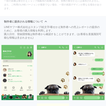
一部の画像は着せかえショップ掲載用の画像のため、実際の着せかえには適用されません。
また、ご利用のLINEバージョンが最新でない場合、一部の画面デザインが異なる場合があり
ます。
制作者に提供される情報について
LINEヤフー株式会社はスタンプ/絵文字/着せかえ制作者への売上レポートの提供の
ために、お客様の購入情報を利用します。
購入日付、登録国情報は制作者から確認することができます。(お客様を直接識別可
能な情報は含まれません)