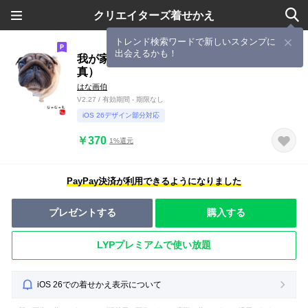
クリエイターズ着せかえ
トレンド検索ワードで新しいスタンプに
出会えるかも！
我が家の愛犬～パグのじゃじゃを～（写
真）
はな画伯
V2.27 / 有効期間 - 期限なし
iOS 26デザイン部分対応
￥370
1%還元
PayPay決済が利用できるようになりました
プレゼントする
購入する
LYPプレミアムで使い放題
iOS 26での着せかえ表示について