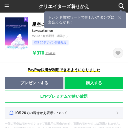
クリエイターズ着せかえ
トレンド検索ワードで新しいスタンプに
出会えるかも！
星空に入道雲
kawasakitchen
V2.32 / 有効期間 - 期限なし
iOS 26デザイン部分対応
￥370
1%還元
PayPay決済が利用できるようになりました
プレゼントする
購入する
LYPプレミアムで使い放題
iOS 26での着せかえ表示について
一部の画像は着せかえショップ掲載用の画像のため、実際の着せかえには適用されません。