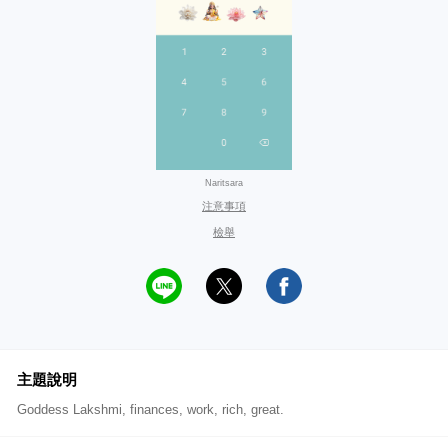
Naritsara
注意事項
檢舉
主題說明
Goddess Lakshmi, finances, work, rich, great.