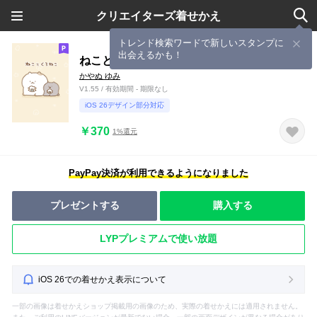
クリエイターズ着せかえ
トレンド検索ワードで新しいスタンプに
出会えるかも！
ねことくろねこ
かやぬ ゆみ
V1.55 / 有効期間 - 期限なし
iOS 26デザイン部分対応
￥370
1%還元
PayPay決済が利用できるようになりました
プレゼントする
購入する
LYPプレミアムで使い放題
iOS 26での着せかえ表示について
一部の画像は着せかえショップ掲載用の画像のため、実際の着せかえには適用されません。