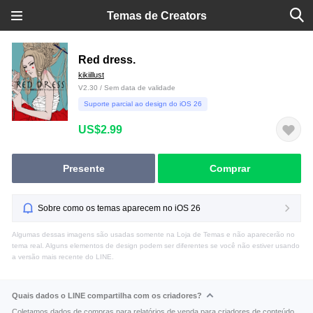
Temas de Creators
Red dress.
kikiillust
V2.30 / Sem data de validade
Suporte parcial ao design do iOS 26
US$2.99
Presente
Comprar
Sobre como os temas aparecem no iOS 26
Algumas dessas imagens são usadas somente na Loja de Temas e não aparecerão no
tema real. Alguns elementos de design podem ser diferentes se você não estiver usando
a versão mais recente do LINE.
Quais dados o LINE compartilha com os criadores?
Coletamos dados de compras para relatórios de venda para criadores de conteúdo.