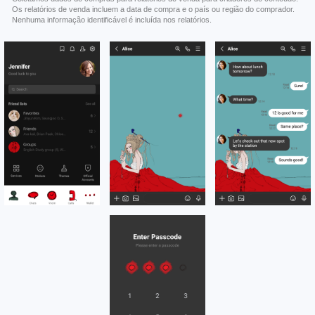
Os relatórios de venda incluem a data de compra e o país ou região do comprador.
Nenhuma informação identificável é incluída nos relatórios.