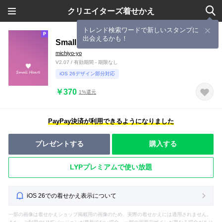
クリエイターズ着せかえ
トレンド検索ワードで新しいスタンプに
出会えるかも！
Small Heart *Purple Gradation*
michiyo-yo
V2.07 / 有効期間 - 期限なし
iOS 26デザイン部分対応
￥370
1%還元
PayPay決済が利用できるようになりました
プレゼントする
購入する
LYPプレミアムで使い放題
iOS 26での着せかえ表示について
一部の画像は着せかえショップ掲載用の画像のため、実際の着せかえには適用されません。