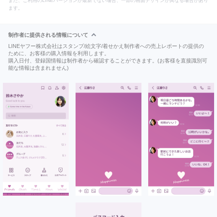
また、ご利用のLINEバージョンが最新でない場合、一部の画面デザインが異なる場合があり
ます。
制作者に提供される情報について
LINEヤフー株式会社はスタンプ/絵文字/着せかえ制作者への売上レポートの提供の
ために、お客様の購入情報を利用します。
購入日付、登録国情報は制作者から確認することができます。(お客様を直接識別可
能な情報は含まれません)