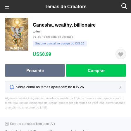
Temas de Creators
Ganesha, wealthy, billionaire
tottor
V1.34 / Sem data de validade
Suporte parcial ao design do iOS 26
US$0.99
Presente
Comprar
Sobre como os temas aparecem no iOS 26
Algumas dessas imagens são usadas somente na Loja de Temas e não aparecerão no
tema real. Alguns elementos de design podem ser diferentes se você não estiver usando
a versão mais recente do LINE.
Sobre o conteúdo feito com IA