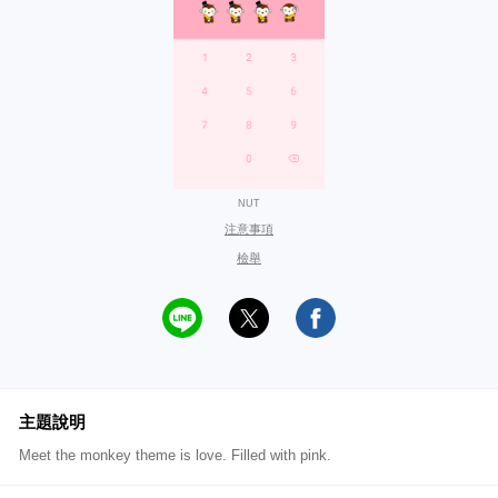
NUT
注意事項
檢舉
主題說明
Meet the monkey theme is love. Filled with pink.