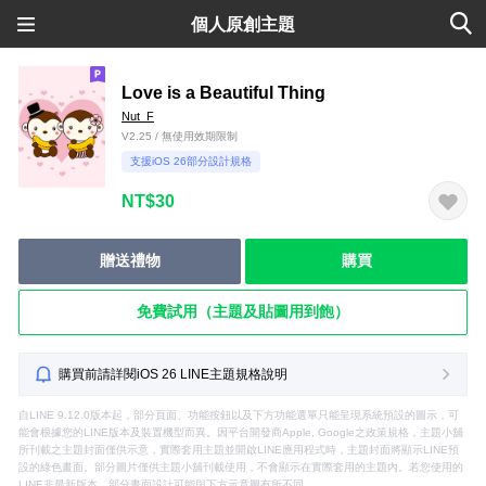
個人原創主題
Love is a Beautiful Thing
Nut_F
V2.25 / 無使用效期限制
支援iOS 26部分設計規格
NT$30
贈送禮物
購買
免費試用（主題及貼圖用到飽）
購買前請詳閱iOS 26 LINE主題規格說明
自LINE 9.12.0版本起，部分頁面、功能按鈕以及下方功能選單只能呈現系統預設的圖示，可
能會根據您的LINE版本及裝置機型而異。因平台開發商Apple, Google之政策規格，主題小舖
所刊載之主題封面僅供示意，實際套用主題並開啟LINE應用程式時，主題封面將顯示LINE預
設的綠色畫面。部分圖片僅供主題小舖刊載使用，不會顯示在實際套用的主題內。若您使用的
LINE非最新版本，部分畫面設計可能與下方示意圖有所不同。