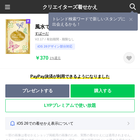
クリエイターズ着せかえ
トレンド検索ワードで新しいスタンプに
出会えるかも！
風水で運勢を向上する着せ替え
すぱーだ
V2.17 / 有効期間 - 期限なし
iOS 26デザイン部分対応
￥370
1%還元
PayPay決済が利用できるようになりました
プレゼントする
購入する
LYPプレミアムで使い放題
iOS 26での着せかえ表示について
一部の画像は着せかえショップ掲載用の画像のため、実際の着せかえには適用されません。