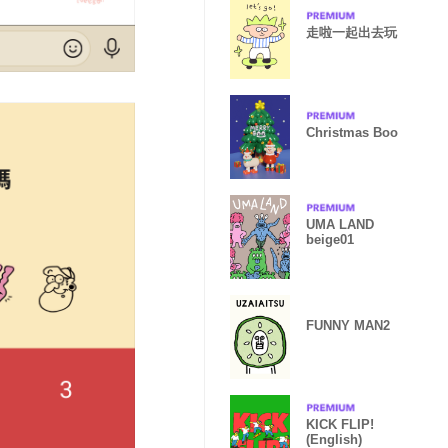
走啦一起出去玩
Christmas Boo
UMA LAND
beige01
FUNNY MAN2
KICK FLIP!
(English)