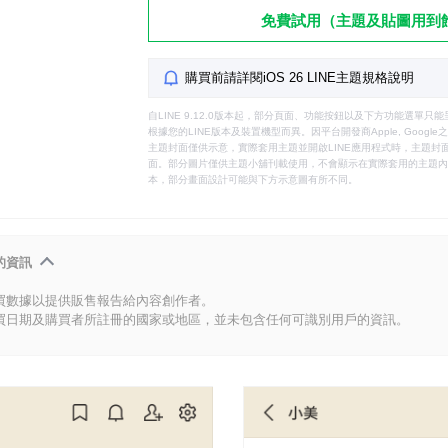
免費試用（主題及貼圖用到
購買前請詳閱iOS 26 LINE主題規格說明
自LINE 9.12.0版本起，部分頁面、功能按鈕以及下方功能選單
根據您的LINE版本及裝置機型而異。因平台開發商Apple, Goog
主題封面僅供示意，實際套用主題並開啟LINE應用程式時，主題封面
面。部分圖片僅供主題小舖刊載使用，不會顯示在實際套用的主題內。
本，部分畫面設計可能與下方示意圖有所不同。
的資訊
買數據以提供販售報告給內容創作者。
買日期及購買者所註冊的國家或地區，並未包含任何可識別用戶的資訊。