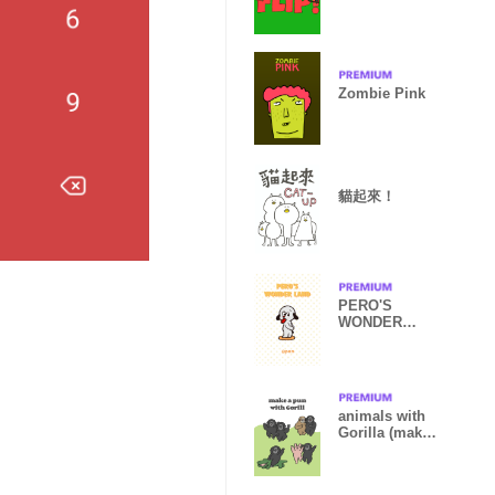
Zombie Pink
貓起來！
PERO'S
WONDER
LAND
animals with
Gorilla (make
a pun)