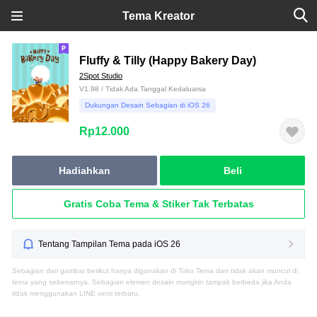
Tema Kreator
Fluffy & Tilly (Happy Bakery Day)
2Spot Studio
V1.98 / Tidak Ada Tanggal Kedaluarsa
Dukungan Desain Sebagian di iOS 26
Rp12.000
Hadiahkan
Beli
Gratis Coba Tema & Stiker Tak Terbatas
Tentang Tampilan Tema pada iOS 26
Sebagian dari gambar berikut hanya digunakan di Toko Tema dan tidak akan muncul di
tema yang sebenarnya. Sebagian elemen desain mungkin tampak berbeda jika Anda
tidak menggunakan LINE versi terbaru.