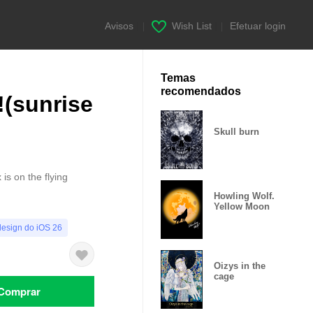
Avisos
|
Wish List
|
Efetuar login
Temas
recomendados
(sunrise
Skull burn
is on the flying
Howling Wolf.
Yellow Moon
design do iOS 26
Oizys in the
cage
Comprar