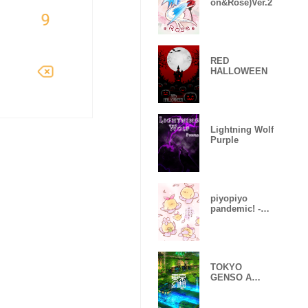
on&Rose)Ver.2
RED
HALLOWEEN
Lightning Wolf
Purple
piyopiyo
pandemic! -
Sakura-
TOKYO
GENSO A
huge
devastated