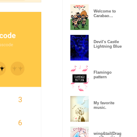
Welcome to
Carabao
World!
Devil's Castle
Lightning Blue
Flamingo
pattern
My favorite
music.
wing&tail(Drag