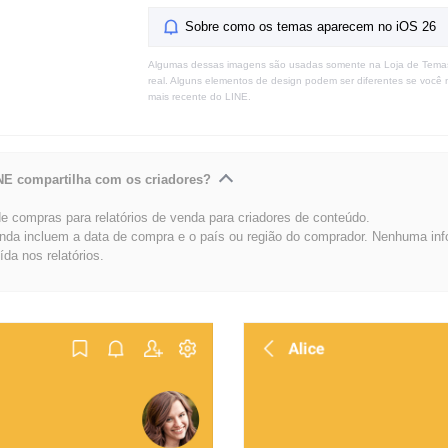
Sobre como os temas aparecem no iOS 26
Algumas dessas imagens são usadas somente na Loja de Tema
real. Alguns elementos de design podem ser diferentes se você 
mais recente do LINE.
NE compartilha com os criadores?
 compras para relatórios de venda para criadores de conteúdo.
enda incluem a data de compra e o país ou região do comprador. Nenhuma in
uída nos relatórios.