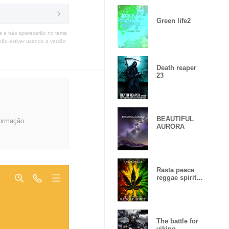
Green life2
s e não aparecerão no tema
não estiver usando a versão
Death reaper
23
BEAUTIFUL
formação
AURORA
Rasta peace
reggae spirit
Lucky
number15
The battle for
viking