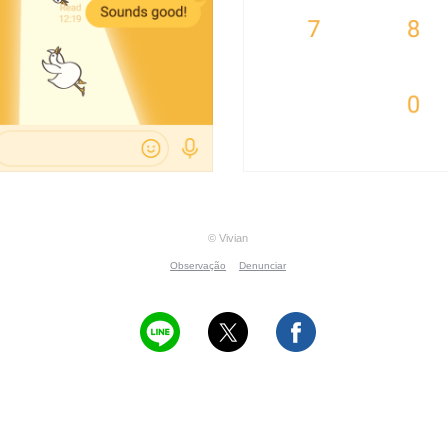
© Vivian
Observação
Denunciar