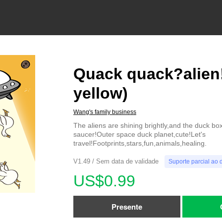
Quack quack?alien!
yellow)
Wang's family business
The aliens are shining brightly,and the duck box 
saucer!Outer space duck planet,cute!Let's
travel!Footprints,stars,fun,animals,healing.
V1.49 / Sem data de validade
Suporte parcial ao 
US$0.99
Presente