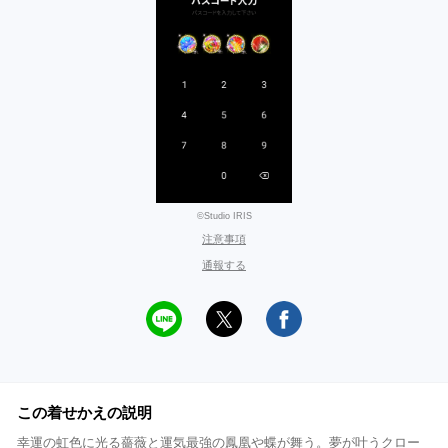
©Studio IRIS
注意事項
通報する
この着せかえの説明
幸運の虹色に光る薔薇と運気最強の鳳凰や蝶が舞う。夢が叶うクロー