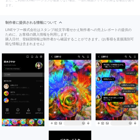
また、ご利用のLINEバージョンが最新でない場合、一部の画面デザインが異なる場合があり
ます。
制作者に提供される情報について
LINEヤフー株式会社はスタンプ/絵文字/着せかえ制作者への売上レポートの提供の
ために、お客様の購入情報を利用します。
購入日付、登録国情報は制作者から確認することができます。(お客様を直接識別可
能な情報は含まれません)