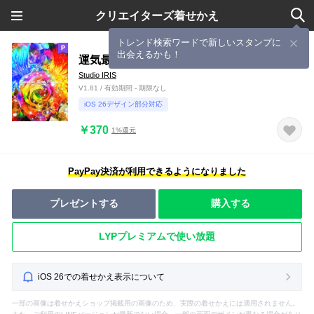
クリエイターズ着せかえ
トレンド検索ワードで新しいスタンプに
出会えるかも！
運気最強の着せ替え 虹色に光る薔薇と鳳凰
Studio IRIS
V1.81 / 有効期間 - 期限なし
iOS 26デザイン部分対応
￥370
1%還元
PayPay決済が利用できるようになりました
プレゼントする
購入する
LYPプレミアムで使い放題
iOS 26での着せかえ表示について
一部の画像は着せかえショップ掲載用の画像のため、実際の着せかえには適用されません。