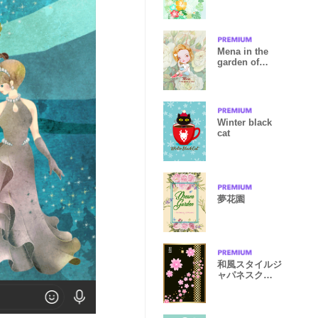
Mena in the
garden of
roses
Winter black
cat
夢花園
和風スタイルジ
ャパネスク
from JAPAN