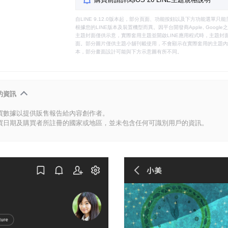
自LINE 9.12.0版本起，部分頁面、功能按鈕以及下方功能選單
根據您的LINE版本及裝置機型而異。因平台開發商Apple, Goog
主題封面僅供示意，實際套用主題並開啟LINE應用程式時，主題封面
面。部分圖片僅供主題小舖刊載使用，不會顯示在實際套用的主題內。
本，部分畫面設計可能與下方示意圖有所不同。
的資訊
買數據以提供販售報告給內容創作者。
買日期及購買者所註冊的國家或地區，並未包含任何可識別用戶的資訊。