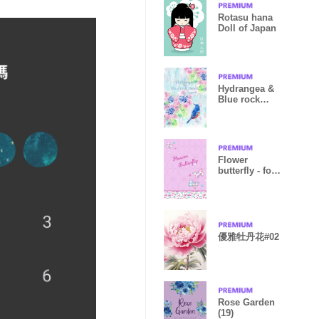
Rotasu hana
Doll of Japan
Hydrangea &
Blue rock
thrush
Flower
butterfly - for
World
優雅牡丹花#02
Rose Garden
(19)