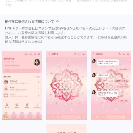
また、ご利用のLINEバージョンが最新でない場合、一部の画面デザインが異なる場合があり
ます。
制作者に提供される情報について
LINEヤフー株式会社はスタンプ/絵文字/着せかえ制作者への売上レポートの提供の
ために、お客様の購入情報を利用します。
購入日付、登録国情報は制作者から確認することができます。(お客様を直接識別可
能な情報は含まれません)