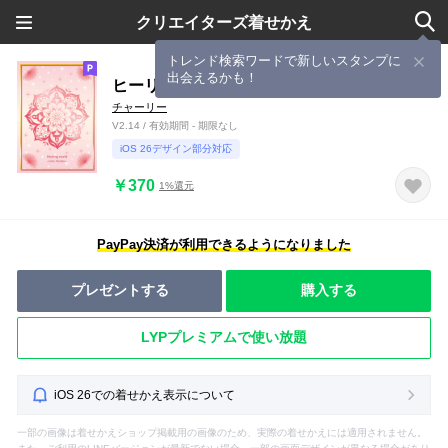
クリエイターズ着せかえ
トレンド検索ワードで新しいスタンプに
出会えるかも！
ヒーリングワールド【幸運のマンダラ】
チャーリー
V2.14 / 有効期間 - 期限なし
iOS 26デザイン部分対応
￥370
1%還元
PayPay決済が利用できるようになりました
プレゼントする
購入する
LYPプレミアムで使い放題
iOS 26での着せかえ表示について
一部の画像は着せかえショップ掲載用の画像のため、実際の着せかえには適用されません。