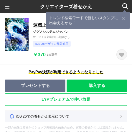
クリエイターズ着せかえ
トレンド検索ワードで新しいスタンプに
出会えるかも！
運気上昇☆幻想的な水の龍 着せかえ
ジグノシステムジャパン
V1.86 / 有効期間 - 期限なし
iOS 26デザイン部分対応
￥370
1%還元
PayPay決済が利用できるようになりました
プレゼントする
購入する
LYPプレミアムで使い放題
iOS 26での着せかえ表示について
一部の画像は着せかえショップ掲載用の画像のため、実際の着せかえには適用されません。