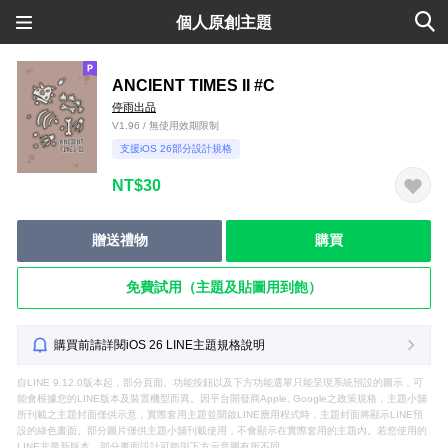
個人原創主題
ANCIENT TIMES II #C
停雨出品
V1.96 / 無使用效期限制
支援iOS 26部分設計規格
NT$30
贈送禮物
購買
免費試用（主題及貼圖用到飽）
購買前請詳閱iOS 26 LINE主題規格說明
自LINE 9.12.0版本起，部分頁面、功能按鈕以及下方功能選單只能呈現系統預設的圖示，可
能會根據您的LINE版本及裝置機型而異。因平台開發商Apple, Google之政策規格，主題小舖
所刊載之主題封面僅供示意，實際套用主題並開啟LINE應用程式時，主題封面將顯示LINE預
設的綠色畫面。部分圖片僅供主題小舖刊載使用，不會顯示在實際套用的主題內。若您使用的
LINE非最新版本，部分畫面設計可能與下方示意圖有所不同。