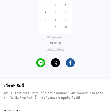
© Sangduen Jen
หมายเหตุ
รายงานปัญหา
เกี่ยวกับธีมนี้
เติมเต็มอารมณ์ศิลป์ กับหมาปั๊ก ภาพวาดดินสอ ให้หน้าจอคุณน่ารัก อาร์ต
เท่เก๋ไก๋ ธีมที่คนรักเจ้าปั๊ก หลงน้องหมา ชาบูสุนัข ต้องมี!