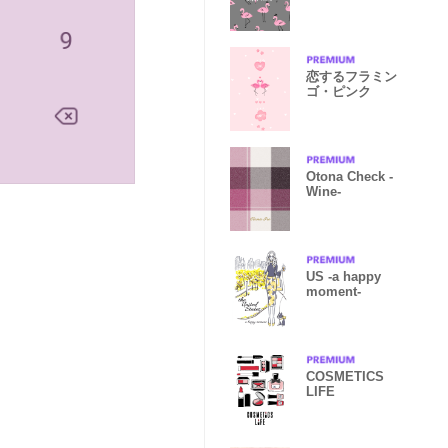
Night Dance-
恋するフラミン
ゴ・ピンク
Otona Check -
Wine-
US -a happy
moment-
COSMETICS
LIFE