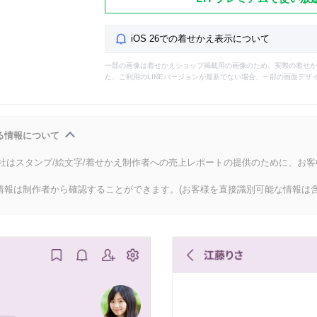
iOS 26での着せかえ表示について
一部の画像は着せかえショップ掲載用の画像のため、実際の着せか
た、ご利用のLINEバージョンが最新でない場合、一部の画面デザ
る情報について
会社はスタンプ/絵文字/着せかえ制作者への売上レポートの提供のために、お
情報は制作者から確認することができます。(お客様を直接識別可能な情報は含