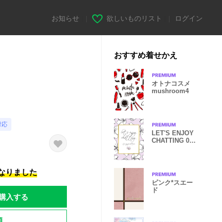
お知らせ
|
欲しいものリスト
|
ログイン
おすすめ着せかえ
オトナコスメ
mushroom4
対応
LET'S ENJOY
CHATTING 08-
Gold Flower
Pt2-
になりました
ピンク*スエー
ド
購入する
題