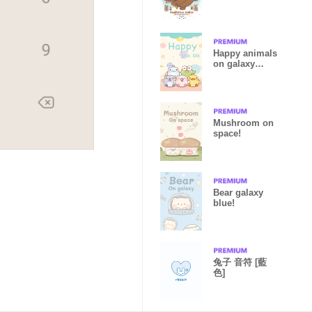
& Gamble I
Happy animals
on galaxy
pastel
Mushroom on
space!
Bear galaxy
blue!
兔子 音符 [藍
色]