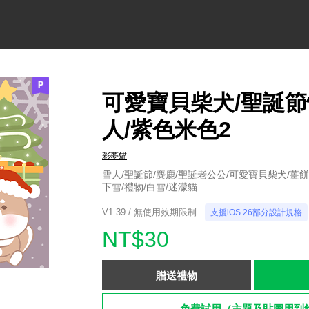
可愛寶貝柴犬/聖誕節
人/紫色米色2
彩夢貓
雪人/聖誕節/麋鹿/聖誕老公公/可愛寶貝柴犬/薑餅
下雪/禮物/白雪/迷濛貓
V1.39 / 無使用效期限制
支援iOS 26部分設計規格
NT$30
贈送禮物
免費試用（主題及貼圖用到