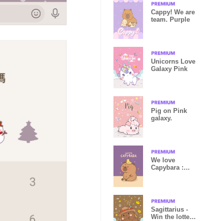
Cappy! We are
team. Purple
Unicorns Love
Galaxy Pink
Pig on Pink
galaxy.
We love
Capybara :
Purple
Sagittarius -
Win the lottery