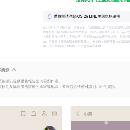
購買前請詳閱iOS 26 LINE主題規格說明
自LINE 9.12.0版本起，部分頁面、功能按鈕以及下方功能選單
根據您的LINE版本及裝置機型而異。因平台開發商Apple, Goog
主題封面僅供示意，實際套用主題並開啟LINE應用程式時，主題封面
面。部分圖片僅供主題小舖刊載使用，不會顯示在實際套用的主題內。
本，部分畫面設計可能與下方示意圖有所不同。
的資訊
買數據以提供販售報告給內容創作者。
買日期及購買者所註冊的國家或地區，並未包含任何可識別用戶的資訊。