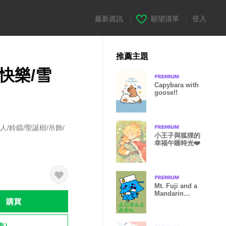
最新資訊
|
願望清單
|
登入
推薦主題
快樂/雪
Capybara with
goose!!
人/鈴鐺/聖誕樹/吊飾/
小王子與狐狸的
幸福午睡時光❤️
Mt. Fuji and a
Mandarin
購買
orange dress
up
飽）