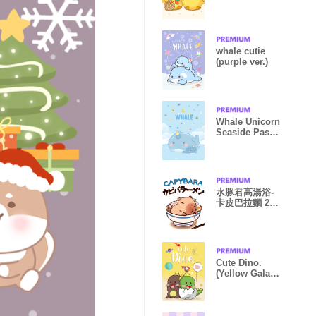
whale cutie
(purple ver.)
Whale Unicorn
Seaside Pastel
Blue
水豚君高湯浴-
卡皮巴拉麵 2.2
凱瑞精選集
Cute Dino.
(Yellow Galaxy
Ver.)