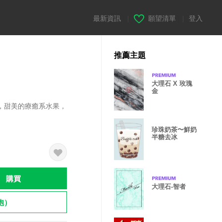
最新資訊
|
願望清單
|
登入
推薦主題
大理石 X 玫瑰
金
，甜美的療癒系水果，
珍珠奶茶〜鮮奶
半糖去冰
購買
大理石-智者
飽）