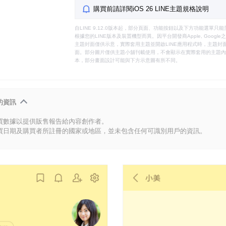
購買前請詳閱iOS 26 LINE主題規格說明
自LINE 9.12.0版本起，部分頁面、功能按鈕以及下方功能選單
根據您的LINE版本及裝置機型而異。因平台開發商Apple, Goog
主題封面僅供示意，實際套用主題並開啟LINE應用程式時，主題封面
面。部分圖片僅供主題小舖刊載使用，不會顯示在實際套用的主題內。
本，部分畫面設計可能與下方示意圖有所不同。
的資訊
買數據以提供販售報告給內容創作者。
買日期及購買者所註冊的國家或地區，並未包含任何可識別用戶的資訊。