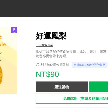
好運鳳梨
王氏家族企業
鳳梨可以搭配任何食物食用，冰沙、果汁、果凍
黃色感覺會帶來好運。
V2.34 / 無使用效期限制
支援iOS 26部分設計規格
NT$90
贈送禮物
免費試用（主題及貼圖用到