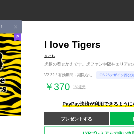
！
I love Tigers
さとち
虎柄の着せかえです。虎ファンや阪神エリアの方
V2.32 / 有効期間 - 期限なし
iOS 26デザイン部分
￥370
1%還元
PayPay決済が利用できるよう
プレゼントする
LYPプレミアムで使い放