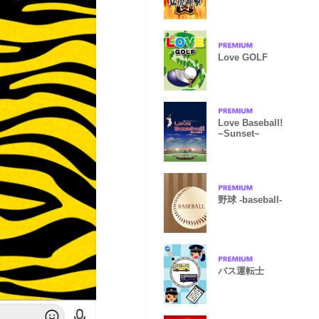
Love GOLF
Love Baseball!
~Sunset~
野球 -baseball-
バス運転士