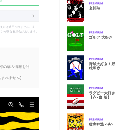
哀川翔
えには適用されません。ま
インが異なる場合があります。
ゴルフ 大好き
野球大好き！野
客様の購入情報を利
球馬鹿
まれません)
ラグビー大好き
【赤×白 版】
猛虎神撃 <炎>