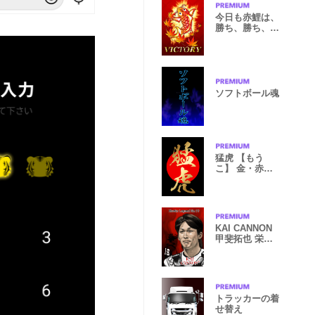
今日も赤鯉は、
勝ち、勝ち、勝
っち、勝っち
ソフトボール魂
猛虎 【もう
こ】 金・赤・
黒
KAI CANNON
甲斐拓也 栄光
背番号『19』継
承
トラッカーの着
せ替え