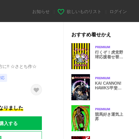
お知らせ
|
欲しいものリスト
|
ログイン
おすすめ着せかえ
行くぞ！虎党野
球応援着せ替え
（通常版）
に!! ☆さとち作☆
対応
KAI CANNON!
HAWKS甲斐拓
也PRIVATE着
せかえ
になりました
競馬好き運気上
昇
購入する
題