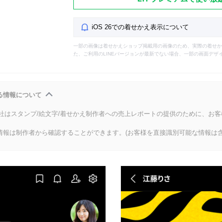
iOS 26での着せかえ表示について
一部の画像は着せかえショップ掲載用の画像のため、実際の着せか
た、ご利用のLINEバージョンが最新でない場合、一部の画面デザ
る情報について
会社はスタンプ/絵文字/着せかえ制作者への売上レポートの提供のために、お
情報は制作者から確認することができます。(お客様を直接識別可能な情報は含