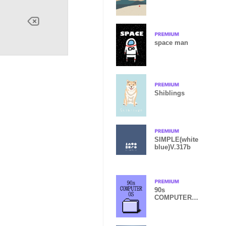
space man
Shiblings
SIMPLE(white
blue)V.317b
90s
COMPUTER
OS