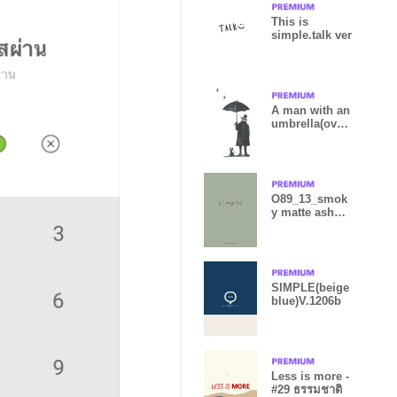
This is
simple.talk ver
A man with an
umbrella(over
seas edition)
O89_13_smok
y matte ash
brown2-6
SIMPLE(beige
blue)V.1206b
Less is more -
#29 ธรรมชาติ