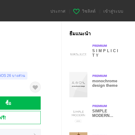
ประกาศ
|
วิชลิสต์
|
เข้าสู่ระบบ
ธีมแนะนำ
S I M P L I C I
T Y
 iOS 26 บางส่วน
monochrome
design theme
ซื้อ
SIMPLE
MODERN
ฟรี!
white