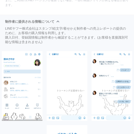
また、ご利用のLINEバージョンが最新でない場合、一部の画面デザインが異なる場合があり
ます。
制作者に提供される情報について
LINEヤフー株式会社はスタンプ/絵文字/着せかえ制作者への売上レポートの提供の
ために、お客様の購入情報を利用します。
購入日付、登録国情報は制作者から確認することができます。(お客様を直接識別可
能な情報は含まれません)