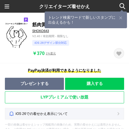
クリエイターズ着せかえ
トレンド検索ワードで新しいスタンプに
出会えるかも！
筋肉質な猫
SHOKO643
V2.40 / 有効期間 - 期限なし
iOS 26デザイン部分対応
￥370
1%還元
PayPay決済が利用できるようになりました
プレゼントする
購入する
LYPプレミアムで使い放題
iOS 26での着せかえ表示について
一部の画像は着せかえショップ掲載用の画像のため、実際の着せかえには適用されません。