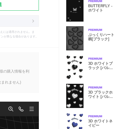
題
BUTTERFLY -
ホワイト
えには適用されません。ま
ぷっくりハート
インが異なる場合があります。
柄[ブラック]
3D ホワイトブ
ラック [バルー
客様の購入情報を利
ン]
まれません)
3D ブラックホ
ワイト [バルー
ン]
3D ホワイトネ
イビー