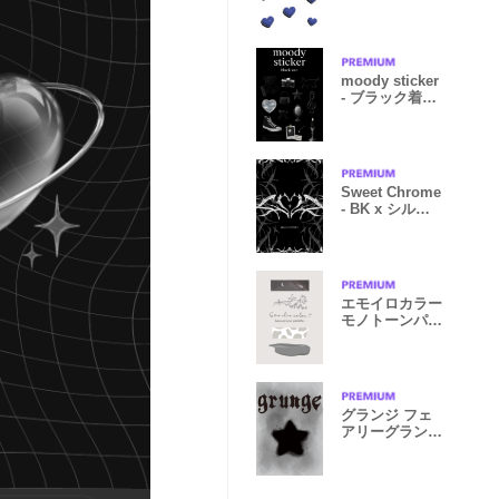
moody sticker
- ブラック着せ
かえ
Sweet Chrome
- BK x シルバ
ー
エモイロカラー
モノトーンパレ
ット
グランジ フェ
アリーグランジ
Y2K ギャル