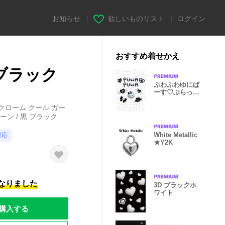
お知らせ
|
欲しいものリスト
|
ログイン
おすすめ着せかえ
- ブラック
ぷわぷわゆにば
ーす♡ぶらっく
&ほわいと
 クローム クール ガー
ン / 黒 ブラック
White Metallic
対応
★Y2K
になりました
3D ブラックホ
ワイト
購入する