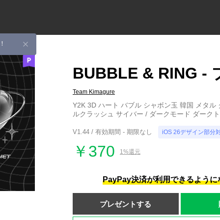
！
BUBBLE & RING 
Team Kimagure
Y2K 3D ハート バブル シャボン玉 韓国 メタル
ルクラッシュ サイバー / ダークモード ダークトー
V1.44 / 有効期間 - 期限なし
iOS 26デザイン部分
￥370
1%還元
PayPay決済が利用できるよう
プレゼントする