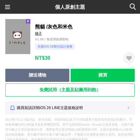
個人原創主題
熊貓 /灰色和米色
桃子
V1.68 / 無使用效期限制
支援iOS 26部分設計規格
NT$30
贈送禮物
購買
免費試用（主題及貼圖用到飽）
購買前請詳閱iOS 26 LINE主題規格說明
自LINE 9.12.0版本起，部分頁面、功能按鈕以及下方功能選單只能呈現系統預設的圖示，可
能會根據您的LINE版本及裝置機型而異。因平台開發商Apple, Google之政策規格，主題小舖
所刊載之主題封面僅供示意，實際套用主題並開啟LINE應用程式時，主題封面將顯示LINE預
設的綠色畫面。部分圖片僅供主題小舖刊載使用，不會顯示在實際套用的主題內。若您使用的
LINE非最新版本，部分畫面設計可能與下方示意圖有所不同。