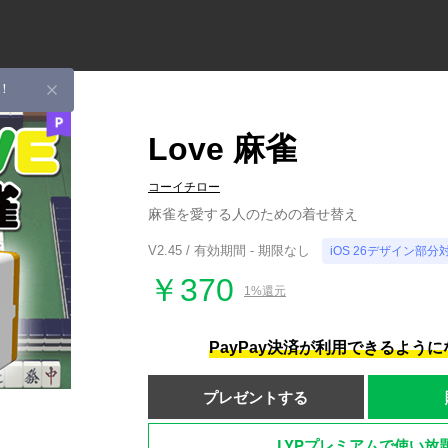
！
Love 麻雀
コーイチロー
麻雀を愛する人のための着せ替え
V2.45 / 有効期間 - 期限なし
iOS 26デザイン部分
￥370
1%還元
PayPay決済が利用できるよう
プレゼントする
LYPプレミアムで使い放