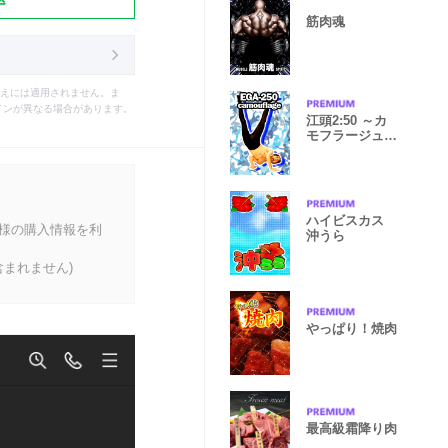
筋肉魂
えには適用されません。ま
インが異なる場合があります。
江頭2:50 ～カ
モフラージュ柄
～
ハイビスカス
客様の購入情報を利
沖うら
まれません)
やっぱり！焼肉
最高級霜降り肉