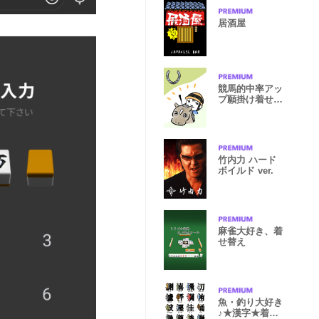
居酒屋
競馬的中率アッ
プ願掛け着せか
え
竹内力 ハード
ボイルド ver.
麻雀大好き、着
せ替え
魚・釣り大好き
♪★漢字★着せ