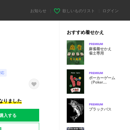
お知らせ
|
欲しいものリスト
|
ログイン
おすすめ着せかえ
麻雀着せかえ
雀士専用
対応
ポーカーゲーム
（Poker
Game）の着せ
替え
になりました
ブラックバス
購入する
題