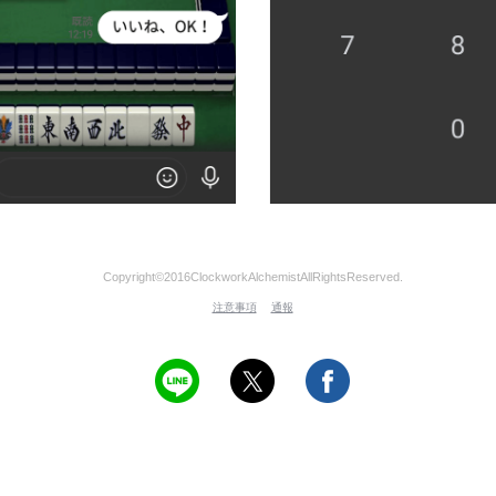
Copyright©2016ClockworkAlchemistAllRightsReserved.
注意事項
通報