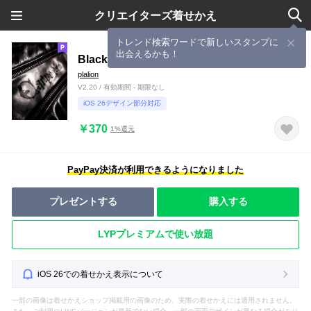
クリエイターズ着せかえ
トレンド検索ワードで新しいスタンプに
出会えるかも！
BlackLeather
plalion
V2.20 / 有効期間 - 期限なし
iOS 26デザイン部分対応
￥370
1%還元
PayPay決済が利用できるようになりました
プレゼントする
購入する
LYPプレミアムで使い放題
iOS 26での着せかえ表示について
一部の画像は着せかえショップ掲載用の画像のため、実際の着せかえには適用されません。