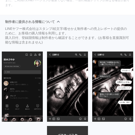
また、ご利用のLINEバージョンが最新でない場合、一部の画面デザインが異なる場合があり
ます。
制作者に提供される情報について
LINEヤフー株式会社はスタンプ/絵文字/着せかえ制作者への売上レポートの提供の
ために、お客様の購入情報を利用します。
購入日付、登録国情報は制作者から確認することができます。(お客様を直接識別可
能な情報は含まれません)