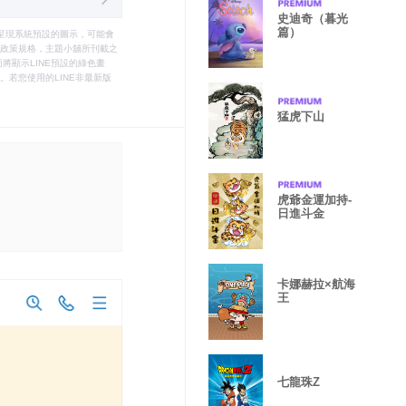
史迪奇（暮光
篇）
只能呈現系統預設的圖示，可能會
le之政策規格，主題小舖所刊載之
將顯示LINE預設的綠色畫
若您使用的LINE非最新版
猛虎下山
虎爺金運加持-
日進斗金
卡娜赫拉×航海
王
七龍珠Z