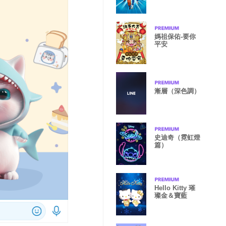
媽祖保佑-要你
平安
漸層（深色調）
史迪奇（霓虹燈
篇）
Hello Kitty 璀
璨金＆寶藍