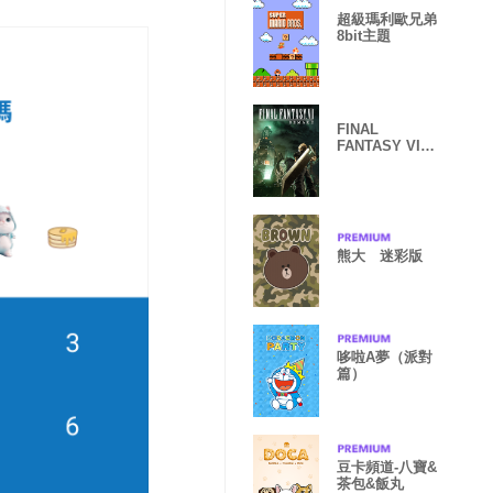
超級瑪利歐兄弟
8bit主題
FINAL
FANTASY VII
REMAKE
熊大 迷彩版
哆啦A夢（派對
篇）
豆卡頻道-八寶&
茶包&飯丸