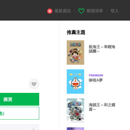
最新資訊
|
願望清單
|
登入
推薦主題
航海王～草帽海
賊團～
哆啦A夢
購買
海賊王～和之國
篇～
飽）