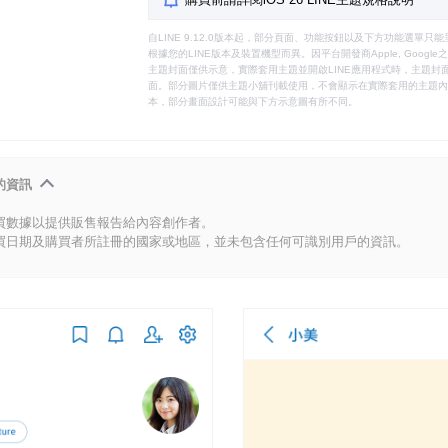
自LINE 9.12.0版本起，部分頁面、功能按鈕以及下方功能選單
根據您的LINE版本及裝置機型而異。因平台開發商Apple, Goog
主題封面僅供示意，實際套用主題並開啟LINE應用程式時，主題封面
面。部分圖片僅供主題小舖刊載使用，不會顯示在實際套用的主題內。
本，部分畫面設計可能與下方示意圖有所不同。
的資訊
買數據以提供販售報告給內容創作者。
買日期及購買者所註冊的國家或地區，並未包含任何可識別用戶的資訊。