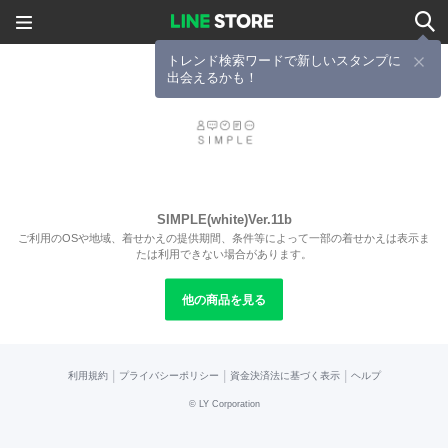
トレンド検索ワードで新しいスタンプに
出会えるかも！
SIMPLE(white)Ver.11b
ご利用のOSや地域、着せかえの提供期間、条件等によって一部の着せかえは表示ま
たは利用できない場合があります。
他の商品を見る
|
|
|
利用規約
プライバシーポリシー
資金決済法に基づく表示
ヘルプ
©
LY Corporation