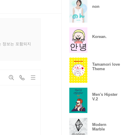
non
Korean.
는 정보는 포함되지
Tamamori love
Theme
Men's Hipster
V.2
Modern
Marble