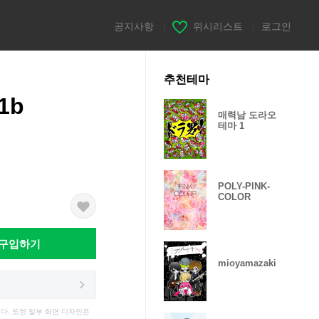
공지사항
|
위시리스트
|
로그인
추천테마
11b
매력남 도라오
테마 1
POLY-PINK-
COLOR
구입하기
mioyamazaki
다. 또한 일부 화면 디자인은