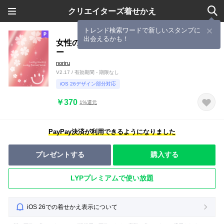
クリエイターズ着せかえ
トレンド検索ワードで新しいスタンプに
出会えるかも！
女性の運気と女子力UPのスマイルクローバ
ー
noriru
V2.17 / 有効期間 - 期限なし
iOS 26デザイン部分対応
￥370
1%還元
PayPay決済が利用できるようになりました
プレゼントする
購入する
LYPプレミアムで使い放題
iOS 26での着せかえ表示について