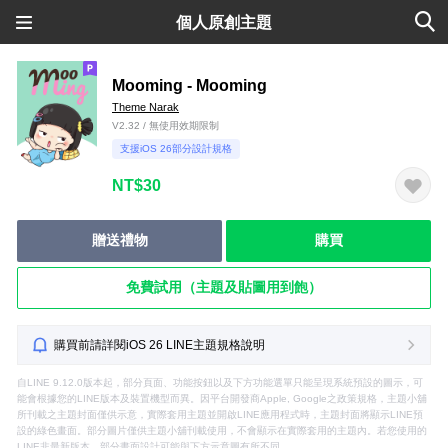
個人原創主題
Mooming - Mooming
Theme Narak
V2.32 / 無使用效期限制
支援iOS 26部分設計規格
NT$30
贈送禮物
購買
免費試用（主題及貼圖用到飽）
購買前請詳閱iOS 26 LINE主題規格說明
自LINE 9.12.0版本起，部分頁面、功能按鈕以及下方功能選單只能呈現系統預設的圖示，可
能會根據您的LINE版本及裝置機型而異。因平台開發商Apple, Google之政策規格，主題小舖
所刊載之主題封面僅供示意，實際套用主題並開啟LINE應用程式時，主題封面將顯示LINE預
設的綠色畫面。部分圖片僅供主題小舖刊載使用，不會顯示在實際套用的主題內。若您使用的
LINE非最新版本，部分畫面設計可能與下方示意圖有所不同。