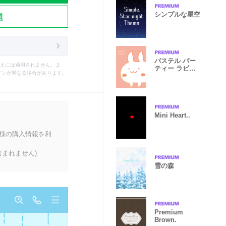
シンプルな星空
題
パステル パー
えには適用されません。ま
ティー ラビッ
インが異なる場合があります。
ト 2
Mini Heart..
客様の購入情報を利
まれません)
雪の森
Premium
Brown.