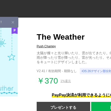
！
The Weather
Push Champy
太陽が燦々と光り輝いたり、雲が出てきたり。
雨が降ったり雪が降ったり、雷が光ったり。そ
をキュートにデザインしました。
V2.41 / 有効期間 - 期限なし
iOS 26デザイン部分
￥370
1%還元
PayPay決済が利用できるよう
プレゼントする