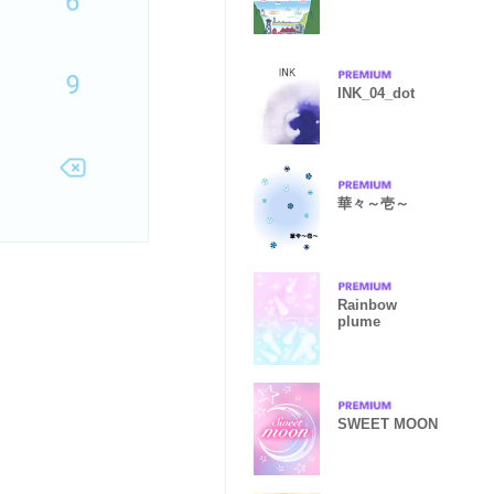
INK_04_dot
華々～壱～
Rainbow
plume
SWEET MOON