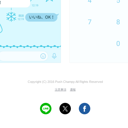
Copyright (C) 2016 Push Champy All Rights Reserved
注意事項
通報