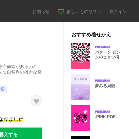
お知らせ
|
欲しいものリスト
|
ログイン
おすすめ着せかえ
パターン ピン
クのヒョウ柄
停滞前線があらわれ、
んな自然界の雄大な空
夢みる貝殻
対応
-PINK POP-
になりました
購入する