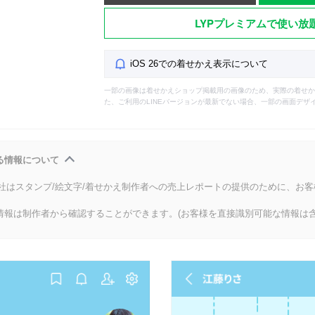
LYPプレミアムで使い放
iOS 26での着せかえ表示について
一部の画像は着せかえショップ掲載用の画像のため、実際の着せか
た、ご利用のLINEバージョンが最新でない場合、一部の画面デザ
る情報について
会社はスタンプ/絵文字/着せかえ制作者への売上レポートの提供のために、お
情報は制作者から確認することができます。(お客様を直接識別可能な情報は含