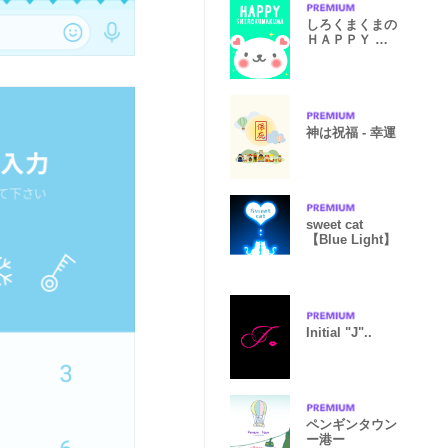
しろくまくまの
ＨＡＰＰＹ Ｄ
ＡＹＳ！
神は祝福 - 幸運
sweet cat
【Blue Light】
Initial "J"..
ペンギンタウン
ー港ー