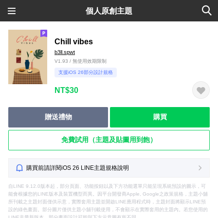
個人原創主題
Chill vibes
b3ll.spwt
V1.93 / 無使用效期限制
支援iOS 26部分設計規格
NT$30
贈送禮物
購買
免費試用（主題及貼圖用到飽）
購買前請詳閱iOS 26 LINE主題規格說明
自LINE 9.12.0版本起，部分頁面、功能按鈕以及下方功能選單只能呈現系統預設的圖示，可
能會根據您的LINE版本及裝置機型而異。因平台開發商Apple, Google之政策規格，主題小舖
所刊載之主題封面僅供示意，實際套用主題並開啟LINE應用程式時，主題封面將顯示LINE預
設的綠色畫面。部分圖片僅供主題小舖刊載使用，不會顯示在實際套用的主題內。若您使用的
LINE非最新版本，部分畫面設計可能與下方示意圖有所不同。