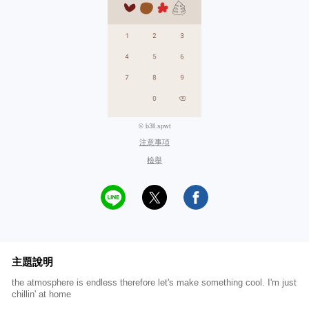
© b3ll.spwt
注意事項
檢舉
主題說明
the atmosphere is endless therefore let's make something cool. I'm just
chillin' at home