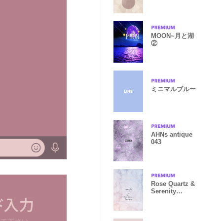
イン
MOON~月と湖
②
ミニマルブルー
AHNs antique
043
Rose Quartz &
Serenity
Marble 大理石