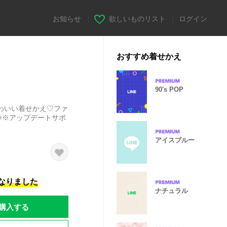
お知らせ
|
欲しいものリスト
|
ログイン
おすすめ着せかえ
90's POP
わいい着せかえ♡ファ
♪※アップデートサポ
アイスブルー
になりました
ナチュラル
購入する