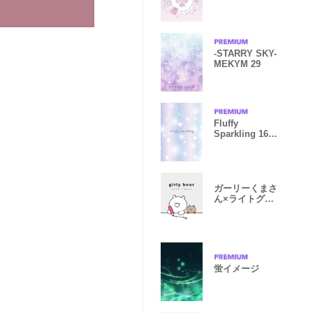
-STARRY SKY-
MEKYM 29
Fluffy
Sparkling 16 -
PURPLE-
ガーリーくまさ
ん×ライトグレ
ー
蛍イメージ