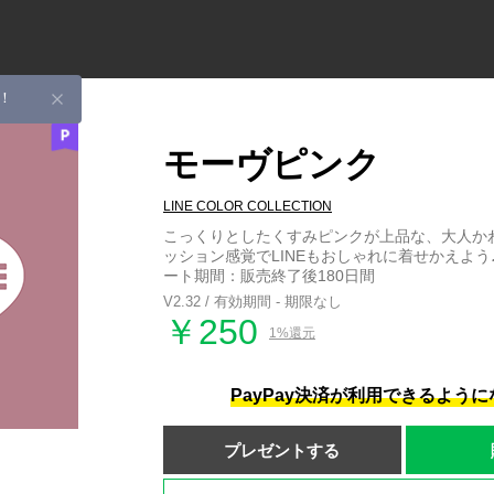
！
モーヴピンク
LINE COLOR COLLECTION
こっくりとしたくすみピンクが上品な、大人か
ッション感覚でLINEもおしゃれに着せかえよう
ート期間：販売終了後180日間
V2.32 / 有効期間 - 期限なし
￥250
1%還元
PayPay決済が利用できるよう
プレゼントする