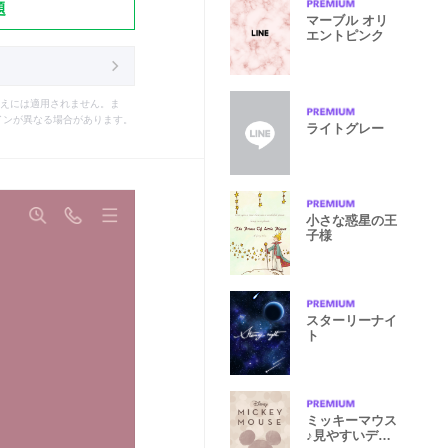
題
マーブル オリ
エントピンク
えには適用されません。ま
インが異なる場合があります。
ライトグレー
小さな惑星の王
子様
スターリーナイ
ト
ミッキーマウス
♪見やすいデザ