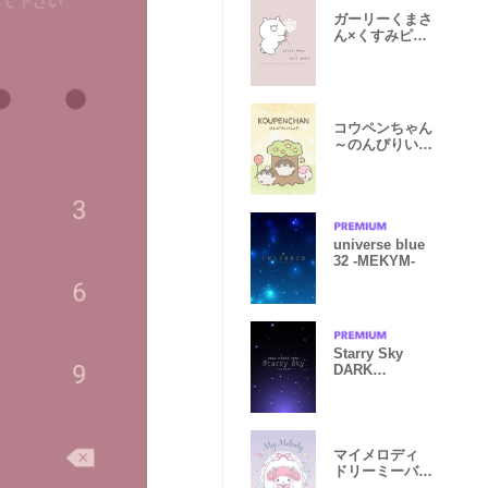
ガーリーくまさ
ん×くすみピン
ク
コウペンちゃん
～のんびりいっ
しょ！～
universe blue
32 -MEKYM-
Starry Sky
DARK
PURPLE STAR
マイメロディ
ドリーミーバレ
エ