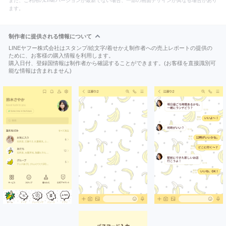
また、ご利用のLINEバージョンが最新でない場合、一部の画面デザインが異なる場合があり
ます。
制作者に提供される情報について
LINEヤフー株式会社はスタンプ/絵文字/着せかえ制作者への売上レポートの提供の
ために、お客様の購入情報を利用します。
購入日付、登録国情報は制作者から確認することができます。(お客様を直接識別可
能な情報は含まれません)