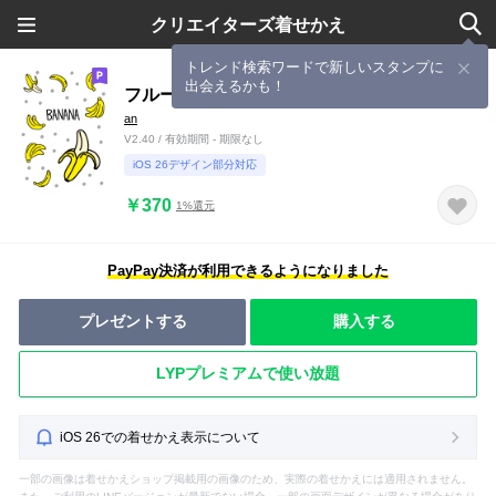
クリエイターズ着せかえ
トレンド検索ワードで新しいスタンプに
出会えるかも！
フルーツ「きせかえ」-ばなな-
an
V2.40 / 有効期間 - 期限なし
iOS 26デザイン部分対応
￥370
1%還元
PayPay決済が利用できるようになりました
プレゼントする
購入する
LYPプレミアムで使い放題
iOS 26での着せかえ表示について
一部の画像は着せかえショップ掲載用の画像のため、実際の着せかえには適用されません。