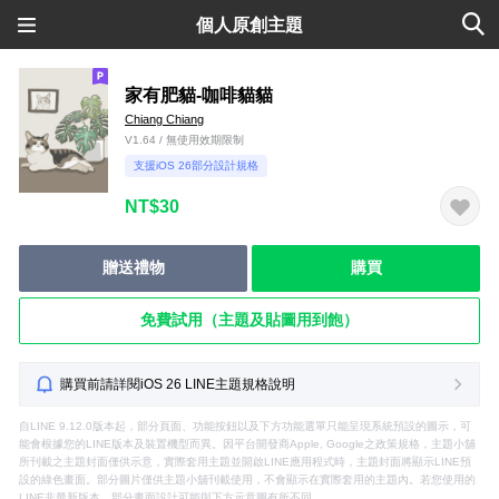
個人原創主題
家有肥貓-咖啡貓貓
Chiang Chiang
V1.64 / 無使用效期限制
支援iOS 26部分設計規格
NT$30
贈送禮物
購買
免費試用（主題及貼圖用到飽）
購買前請詳閱iOS 26 LINE主題規格說明
自LINE 9.12.0版本起，部分頁面、功能按鈕以及下方功能選單只能呈現系統預設的圖示，可
能會根據您的LINE版本及裝置機型而異。因平台開發商Apple, Google之政策規格，主題小舖
所刊載之主題封面僅供示意，實際套用主題並開啟LINE應用程式時，主題封面將顯示LINE預
設的綠色畫面。部分圖片僅供主題小舖刊載使用，不會顯示在實際套用的主題內。若您使用的
LINE非最新版本，部分畫面設計可能與下方示意圖有所不同。