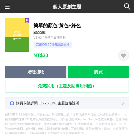
個人原創主題
簡單的顏色:黃色+綠色
kingdarr
V2.03 / 無使用效期限制
支援iOS 26部分設計規格
NT$30
贈送禮物
購買
免費試用（主題及貼圖用到飽）
購買前請詳閱iOS 26 LINE主題規格說明
自LINE 9.12.0版本起，部分頁面、功能按鈕以及下方功能選單只能呈現系統預設的圖示，可
能會根據您的LINE版本及裝置機型而異。因平台開發商Apple, Google之政策規格，主題小舖
所刊載之主題封面僅供示意，實際套用主題並開啟LINE應用程式時，主題封面將顯示LINE預
設的綠色畫面。部分圖片僅供主題小舖刊載使用，不會顯示在實際套用的主題內。若您使用的
LINE非最新版本，部分畫面設計可能與下方示意圖有所不同。